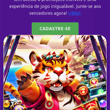
experiência de jogo inigualável. Junte-se aos
vencedores agora!
UBBet
CADASTRE-SE