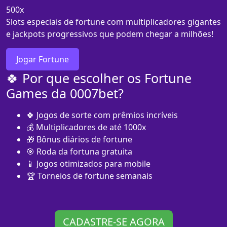
500x
Slots especiais de fortune com multiplicadores gigantes
e jackpots progressivos que podem chegar a milhões!
Jogar Fortune
🍀 Por que escolher os Fortune
Games da 0007bet?
🍀 Jogos de sorte com prêmios incríveis
💰 Multiplicadores de até 1000x
🎁 Bônus diários de fortune
🎯 Roda da fortuna gratuita
📱 Jogos otimizados para mobile
🏆 Torneios de fortune semanais
CADASTRE-SE AGORA