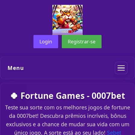
Login
Registrar-se
Menu
🍀 Fortune Games - 0007bet
Teste sua sorte com os melhores jogos de fortune
da 0007bet! Descubra prêmios incríveis, bônus
exclusivos e a chance de mudar sua vida com um
único jogo. A sorte está ao seu lado!
Sebet