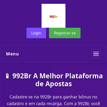
Login
Registrar-se
Menu
📱 992Br A Melhor Plataforma
de Apostas
Cadastre-se na 992Br para ganhar bônus no
cadastro e em cada recarga. Com a 992Br, você