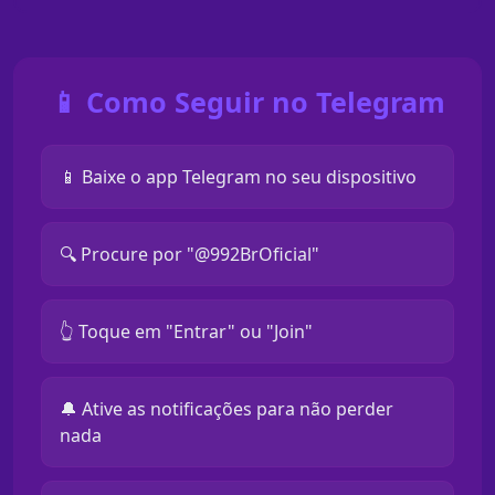
📱 Como Seguir no Telegram
📱 Baixe o app Telegram no seu dispositivo
🔍 Procure por "@992BrOficial"
👆 Toque em "Entrar" ou "Join"
🔔 Ative as notificações para não perder
nada