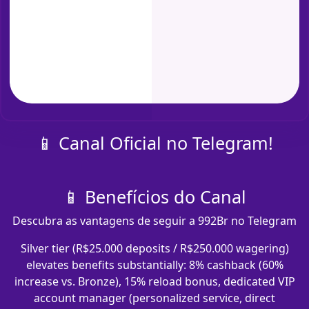
📱 Canal Oficial no Telegram!
📱 Benefícios do Canal
Descubra as vantagens de seguir a 992Br no Telegram
Silver tier (R$25.000 deposits / R$250.000 wagering)
elevates benefits substantially: 8% cashback (60%
increase vs. Bronze), 15% reload bonus, dedicated VIP
account manager (personalized service, direct