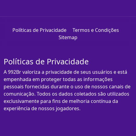
Políticas de Privacidade
Termos e Condições
Sitemap
Políticas de Privacidade
A 992Br valoriza a privacidade de seus usuários e está
empenhada em proteger todas as informações
pessoais fornecidas durante o uso de nossos canais de
comunicação. Todos os dados coletados são utilizados
exclusivamente para fins de melhoria contínua da
experiência de nossos jogadores.