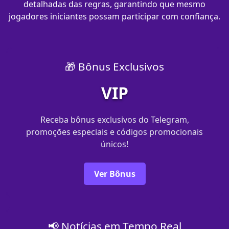
detalhadas das regras, garantindo que mesmo
jogadores iniciantes possam participar com confiança.
🎁 Bônus Exclusivos
VIP
Receba bônus exclusivos do Telegram,
promoções especiais e códigos promocionais
únicos!
Ver Bônus
📢 Notícias em Tempo Real