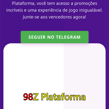
Plataforma, você tem acesso a promoções
incríveis e uma experiência de jogo inigualável.
Junte-se aos vencedores agora!
SEGUIR NO TELEGRAM