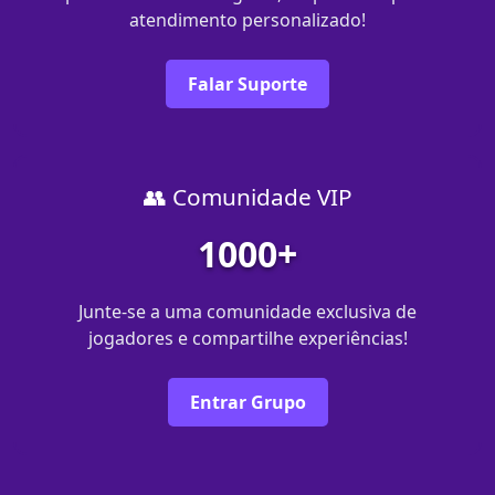
atendimento personalizado!
Falar Suporte
👥 Comunidade VIP
1000+
Junte-se a uma comunidade exclusiva de
jogadores e compartilhe experiências!
Entrar Grupo