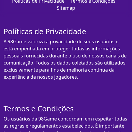
Políticas de Privacidade
Termos e Condições
Sitemap
Políticas de Privacidade
A 98Game valoriza a privacidade de seus usuários e
está empenhada em proteger todas as informações
pessoais fornecidas durante o uso de nossos canais de
comunicação. Todos os dados coletados são utilizados
exclusivamente para fins de melhoria contínua da
experiência de nossos jogadores.
Termos e Condições
Os usuários da 98Game concordam em respeitar todas
as regras e regulamentos estabelecidos. É importante