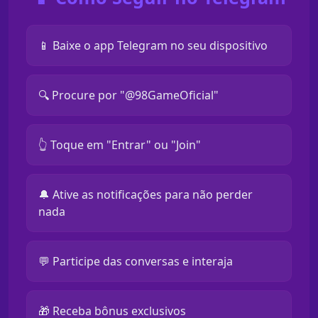
📱 Baixe o app Telegram no seu dispositivo
🔍 Procure por "@98GameOficial"
👆 Toque em "Entrar" ou "Join"
🔔 Ative as notificações para não perder
nada
💬 Participe das conversas e interaja
🎁 Receba bônus exclusivos