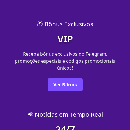
🎁 Bônus Exclusivos
VIP
Receba bônus exclusivos do Telegram,
promoções especiais e códigos promocionais
únicos!
Ver Bônus
📢 Notícias em Tempo Real
24/7