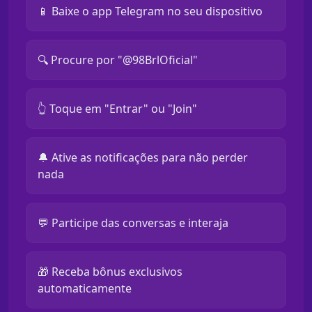
📱 Baixe o app Telegram no seu dispositivo
🔍 Procure por "@98BrlOficial"
👆 Toque em "Entrar" ou "Join"
🔔 Ative as notificações para não perder
nada
💬 Participe das conversas e interaja
🎁 Receba bônus exclusivos
automaticamente