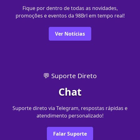
Fique por dentro de todas as novidades,
promoções e eventos da 98Brl em tempo real!
Ver Notícias
💬 Suporte Direto
Chat
Suporte direto via Telegram, respostas rápidas e
atendimento personalizado!
Falar Suporte