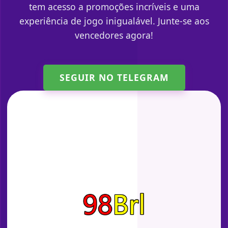
tem acesso a promoções incríveis e uma
experiência de jogo inigualável. Junte-se aos
vencedores agora!
SEGUIR NO TELEGRAM