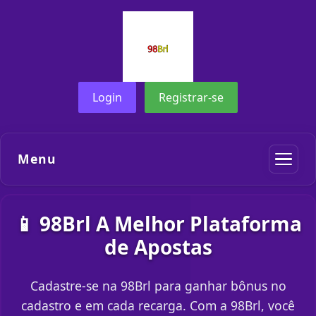
Login
Registrar-se
Menu
📱 98Brl A Melhor Plataforma
de Apostas
Cadastre-se na 98Brl para ganhar bônus no
cadastro e em cada recarga. Com a 98Brl, você