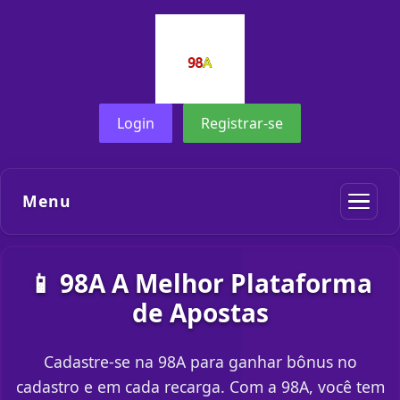
Login
Registrar-se
Menu
📱 98A A Melhor Plataforma
de Apostas
Cadastre-se na 98A para ganhar bônus no
cadastro e em cada recarga. Com a 98A, você tem