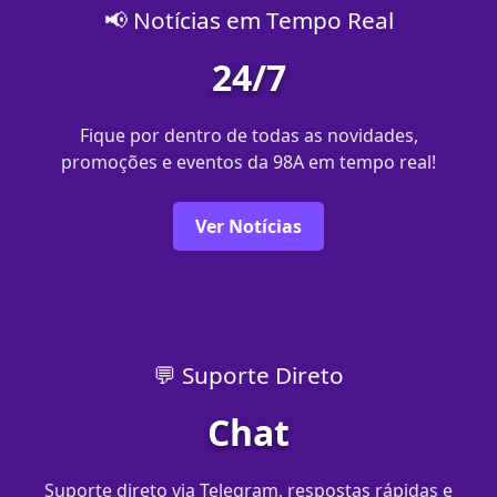
📢 Notícias em Tempo Real
24/7
Fique por dentro de todas as novidades,
promoções e eventos da 98A em tempo real!
Ver Notícias
💬 Suporte Direto
Chat
Suporte direto via Telegram, respostas rápidas e