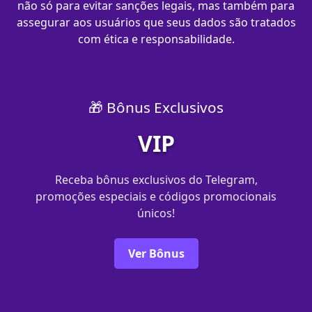
não só para evitar sanções legais, mas também para
assegurar aos usuários que seus dados são tratados
com ética e responsabilidade.
🎁 Bônus Exclusivos
VIP
Receba bônus exclusivos do Telegram,
promoções especiais e códigos promocionais
únicos!
Ver Bônus