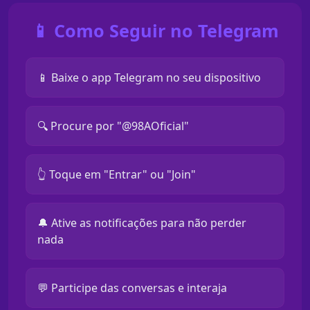
📱 Como Seguir no Telegram
📱 Baixe o app Telegram no seu dispositivo
🔍 Procure por "@98AOficial"
👆 Toque em "Entrar" ou "Join"
🔔 Ative as notificações para não perder
nada
💬 Participe das conversas e interaja