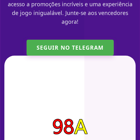
acesso a promoções incríveis e uma experiência
de jogo inigualável. Junte-se aos vencedores
agora!
SEGUIR NO TELEGRAM