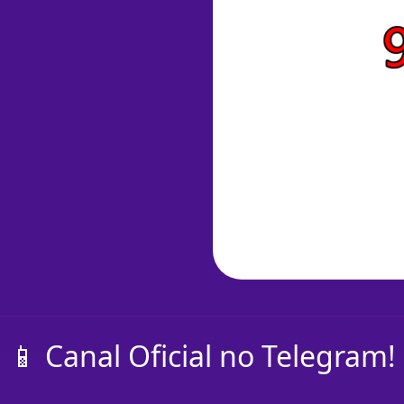
📱 Canal Oficial no Telegram!