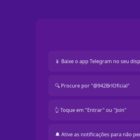
📱 Baixe o app Telegram no seu disp
🔍 Procure por "@942BrlOficial"
👆 Toque em "Entrar" ou "Join"
🔔 Ative as notificações para não p