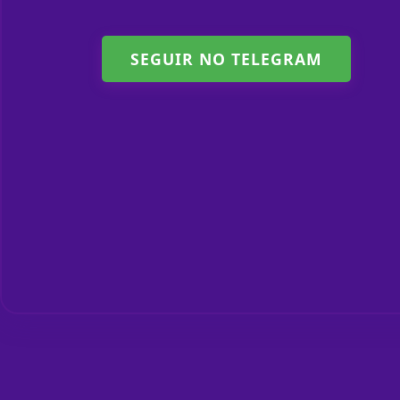
SEGUIR NO TELEGRAM