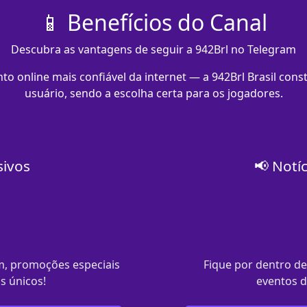
📱 Benefícios do Canal
Descubra as vantagens de seguir a 942Brl no Telegram
to online mais confiável da internet — a 942Brl Brasil co
usuário, sendo a escolha certa para os jogadores.
sivos
📢 Notí
m, promoções especiais
Fique por dentro d
s únicos!
eventos d