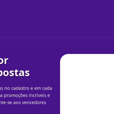
or
postas
us no cadastro e em cada
a promoções incríveis e
unte-se aos vencedores