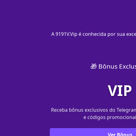
A 9191V.Vip é conhecida por sua exc
🎁 Bônus Exclu
VIP
Receba bônus exclusivos do Telegra
e códigos promocionai
Ver Bônus