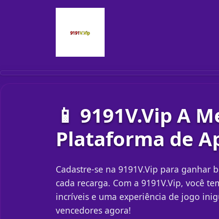
📱 9191V.Vip A M
Plataforma de A
Cadastre-se na 9191V.Vip para ganhar 
cada recarga. Com a 9191V.Vip, você t
incríveis e uma experiência de jogo inig
vencedores agora!