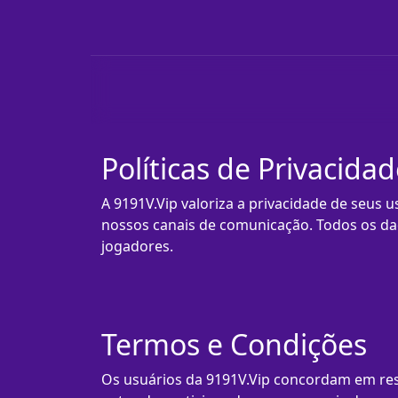
Políticas de Privacida
A 9191V.Vip valoriza a privacidade de seus
nossos canais de comunicação. Todos os dad
jogadores.
Termos e Condições
Os usuários da 9191V.Vip concordam em resp