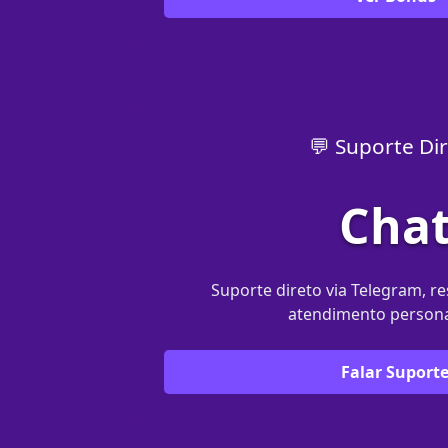
💬 Suporte Di
Cha
Suporte direto via Telegram, r
atendimento persona
Falar Suport