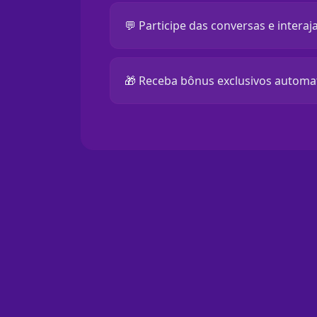
💬 Participe das conversas e interaj
🎁 Receba bônus exclusivos autom