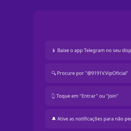
📱 Baixe o app Telegram no seu disp
🔍 Procure por "@9191V.VipOficial"
👆 Toque em "Entrar" ou "Join"
🔔 Ative as notificações para não p