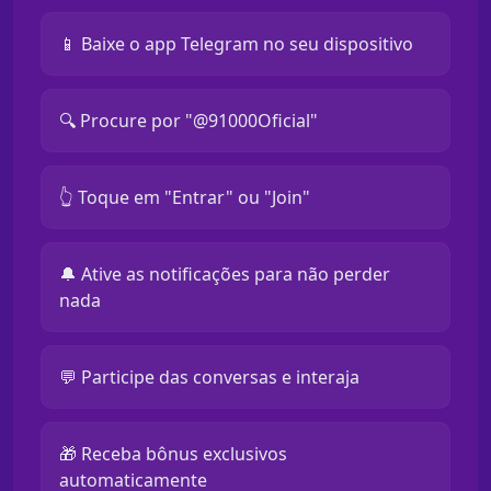
📱 Baixe o app Telegram no seu dispositivo
🔍 Procure por "@91000Oficial"
👆 Toque em "Entrar" ou "Join"
🔔 Ative as notificações para não perder
nada
💬 Participe das conversas e interaja
🎁 Receba bônus exclusivos
automaticamente