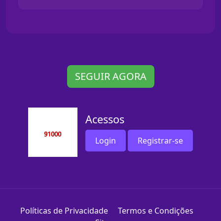
SEGUIR AGORA
Acessos
Login
Registrar-se
Políticas de Privacidade
Termos e Condições