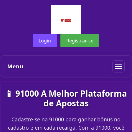
Login
Registrar-se
Menu
📱 91000 A Melhor Plataforma
de Apostas
Cadastre-se na 91000 para ganhar bônus no
cadastro e em cada recarga. Com a 91000, você