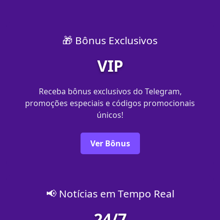
🎁 Bônus Exclusivos
VIP
Receba bônus exclusivos do Telegram,
promoções especiais e códigos promocionais
únicos!
Ver Bônus
📢 Notícias em Tempo Real
24/7