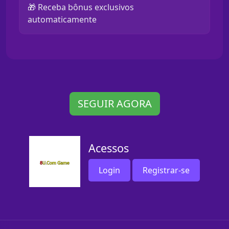
🎁 Receba bônus exclusivos
automaticamente
SEGUIR AGORA
Acessos
Login
Registrar-se