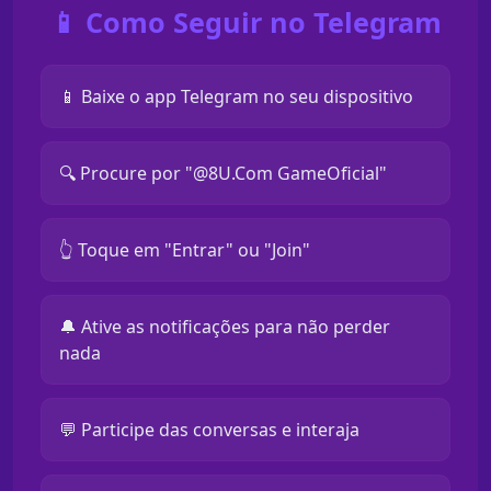
📱 Como Seguir no Telegram
📱 Baixe o app Telegram no seu dispositivo
🔍 Procure por "@8U.Com GameOficial"
👆 Toque em "Entrar" ou "Join"
🔔 Ative as notificações para não perder
nada
💬 Participe das conversas e interaja