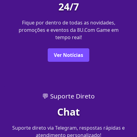
24/7
Fique por dentro de todas as novidades,
promoções e eventos da 8U.Com Game em
tempo real!
Ver Notícias
💬 Suporte Direto
Chat
Suporte direto via Telegram, respostas rápidas e
atendimento personalizado!