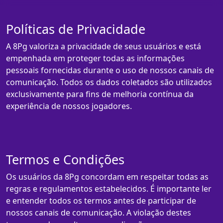
Políticas de Privacidade
A 8Pg valoriza a privacidade de seus usuários e está
empenhada em proteger todas as informações
pessoais fornecidas durante o uso de nossos canais de
comunicação. Todos os dados coletados são utilizados
exclusivamente para fins de melhoria contínua da
experiência de nossos jogadores.
Termos e Condições
Os usuários da 8Pg concordam em respeitar todas as
regras e regulamentos estabelecidos. É importante ler
e entender todos os termos antes de participar de
nossos canais de comunicação. A violação destes