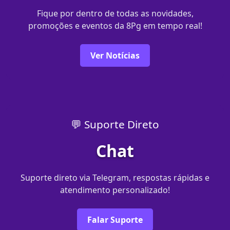
Fique por dentro de todas as novidades,
promoções e eventos da 8Pg em tempo real!
Ver Notícias
💬 Suporte Direto
Chat
Suporte direto via Telegram, respostas rápidas e
atendimento personalizado!
Falar Suporte