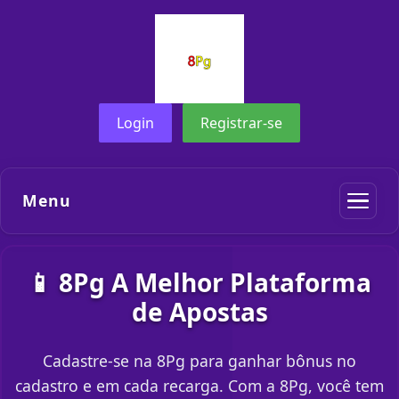
Login
Registrar-se
Menu
📱 8Pg A Melhor Plataforma
de Apostas
Cadastre-se na 8Pg para ganhar bônus no
cadastro e em cada recarga. Com a 8Pg, você tem