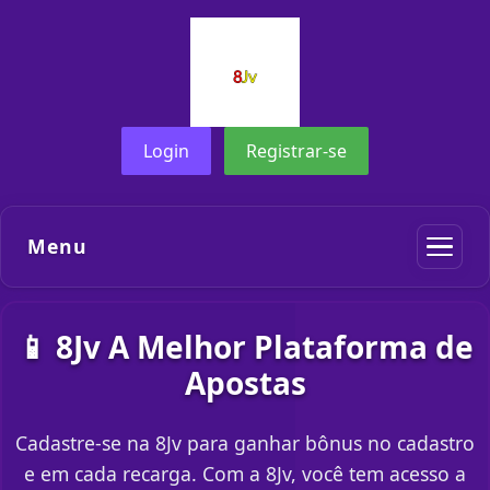
Login
Registrar-se
Menu
📱 8Jv A Melhor Plataforma de
Apostas
Cadastre-se na 8Jv para ganhar bônus no cadastro
e em cada recarga. Com a 8Jv, você tem acesso a