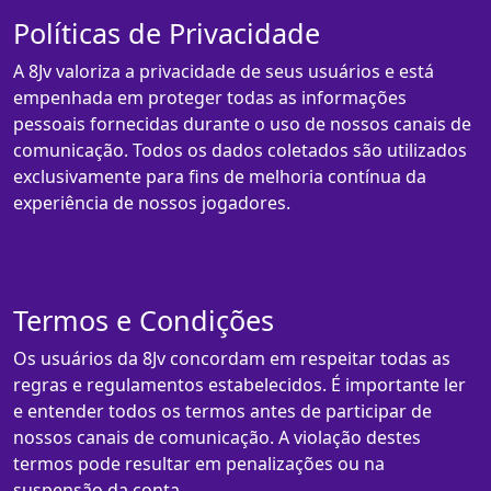
Políticas de Privacidade
A 8Jv valoriza a privacidade de seus usuários e está
empenhada em proteger todas as informações
pessoais fornecidas durante o uso de nossos canais de
comunicação. Todos os dados coletados são utilizados
exclusivamente para fins de melhoria contínua da
experiência de nossos jogadores.
Termos e Condições
Os usuários da 8Jv concordam em respeitar todas as
regras e regulamentos estabelecidos. É importante ler
e entender todos os termos antes de participar de
nossos canais de comunicação. A violação destes
termos pode resultar em penalizações ou na
suspensão da conta.