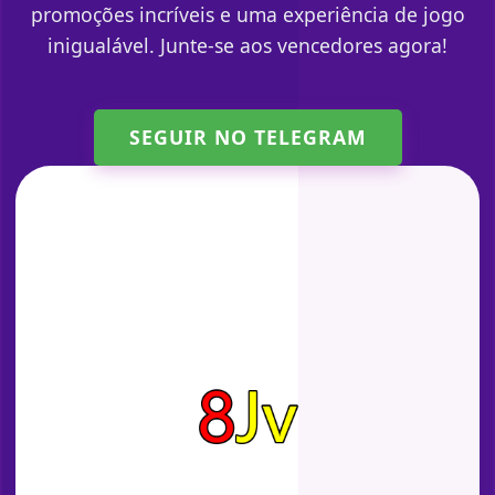
promoções incríveis e uma experiência de jogo
inigualável. Junte-se aos vencedores agora!
SEGUIR NO TELEGRAM