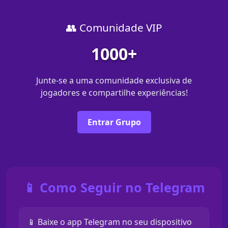
👥 Comunidade VIP
1000+
Junte-se a uma comunidade exclusiva de
jogadores e compartilhe experiências!
Entrar Grupo
📱 Como Seguir no Telegram
📱 Baixe o app Telegram no seu dispositivo