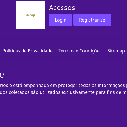
Acessos
Login
Registrar-se
Políticas de Privacidade
Termos e Condições
Sitemap
de
uários e está empenhada em proteger todas as informações 
os coletados são utilizados exclusivamente para fins de m