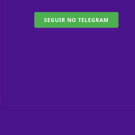
SEGUIR NO TELEGRAM