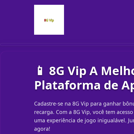
📱 8G Vip A Melh
Plataforma de A
Cadastre-se na 8G Vip para ganhar bôn
recarga. Com a 8G Vip, você tem acesso
uma experiência de jogo inigualável. J
agora!