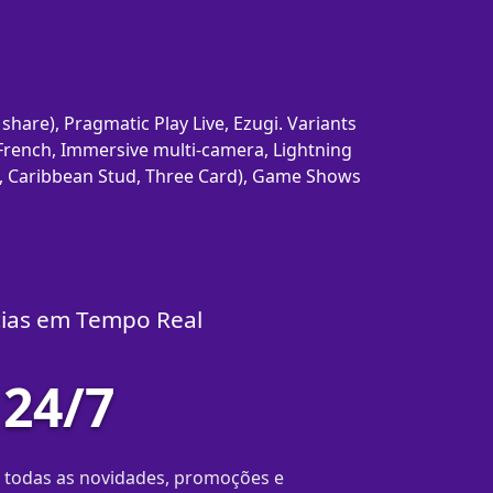
hare), Pragmatic Play Live, Ezugi. Variants
, French, Immersive multi-camera, Lightning
m, Caribbean Stud, Three Card), Game Shows
cias em Tempo Real
24/7
e todas as novidades, promoções e