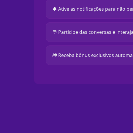
🔔 Ative as notificações para não p
💬 Participe das conversas e interaj
🎁 Receba bônus exclusivos autom