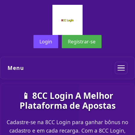
Login
Registrar-se
Menu
📱 8CC Login A Melhor
Plataforma de Apostas
Cadastre-se na 8CC Login para ganhar bônus no
cadastro e em cada recarga. Com a 8CC Login,