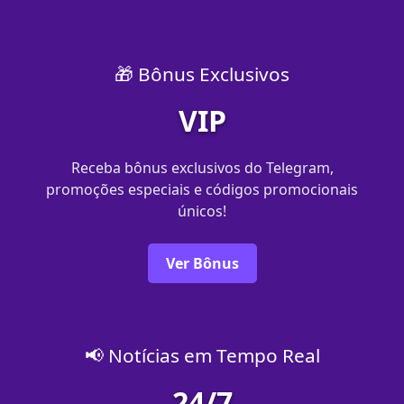
🎁 Bônus Exclusivos
VIP
Receba bônus exclusivos do Telegram,
promoções especiais e códigos promocionais
únicos!
Ver Bônus
📢 Notícias em Tempo Real
24/7