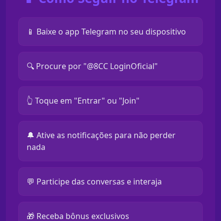
📱 Baixe o app Telegram no seu dispositivo
🔍 Procure por "@8CC LoginOficial"
👆 Toque em "Entrar" ou "Join"
🔔 Ative as notificações para não perder
nada
💬 Participe das conversas e interaja
🎁 Receba bônus exclusivos