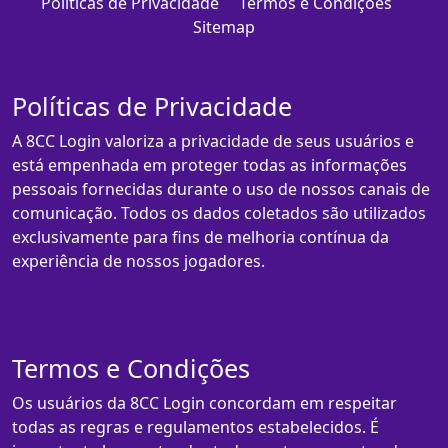
Políticas de Privacidade
Termos e Condições
Sitemap
Políticas de Privacidade
A 8CC Login valoriza a privacidade de seus usuários e
está empenhada em proteger todas as informações
pessoais fornecidas durante o uso de nossos canais de
comunicação. Todos os dados coletados são utilizados
exclusivamente para fins de melhoria contínua da
experiência de nossos jogadores.
Termos e Condições
Os usuários da 8CC Login concordam em respeitar
todas as regras e regulamentos estabelecidos. É