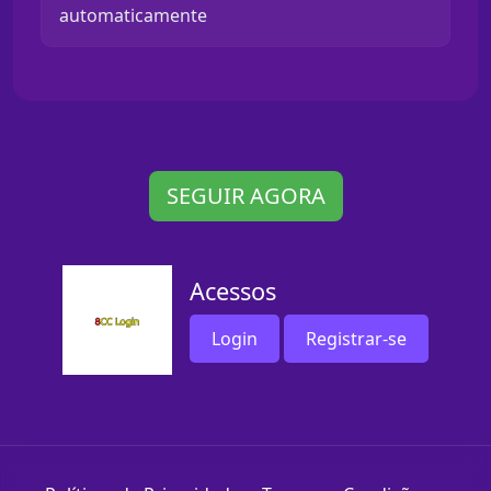
automaticamente
SEGUIR AGORA
Acessos
Login
Registrar-se