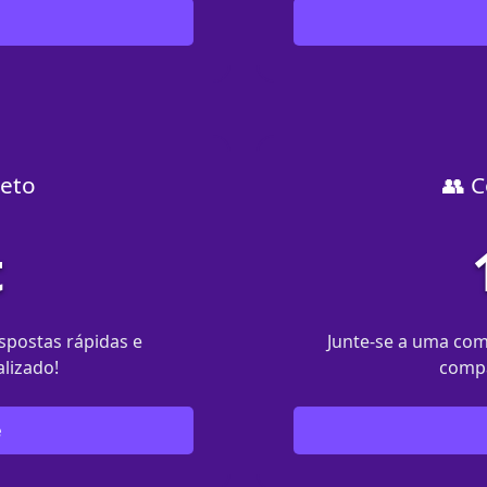
reto
👥 
t
espostas rápidas e
Junte-se a uma com
lizado!
compa
e