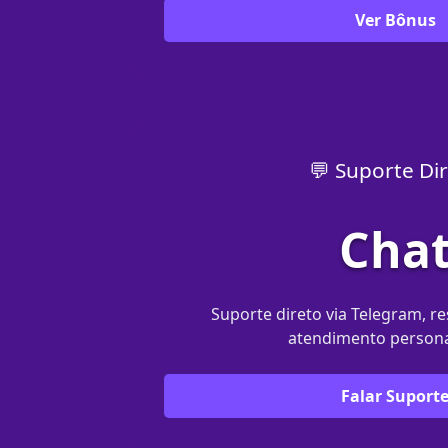
Ver Bônus
💬 Suporte Di
Cha
Suporte direto via Telegram, r
atendimento persona
Falar Suport