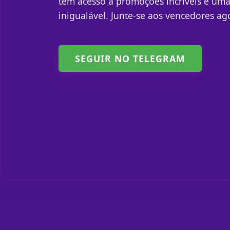
tem acesso a promoções incríveis e uma
inigualável. Junte-se aos vencedores ag
SEGUIR NO TELEGRAM