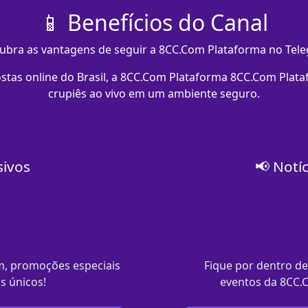
📱 Benefícios do Canal
ubra as vantagens de seguir a 8CC.Com Plataforma no Tel
tas online do Brasil, a 8CC.Com Plataforma 8CC.Com Plataf
crupiês ao vivo em um ambiente seguro.
sivos
📢 Notí
m, promoções especiais
Fique por dentro d
s únicos!
eventos da 8CC.