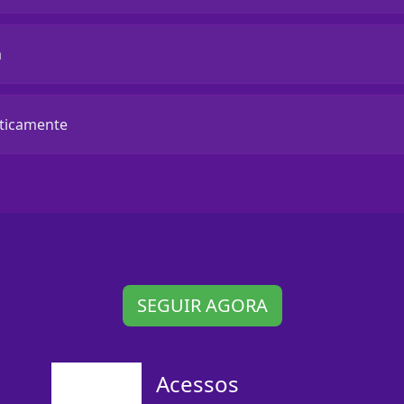
a
aticamente
SEGUIR AGORA
Acessos