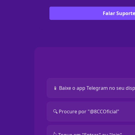
Falar Suport
📱 Baixe o app Telegram no seu disp
🔍 Procure por "@8CCOficial"