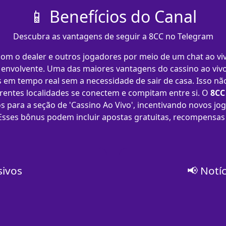
📱 Benefícios do Canal
Descubra as vantagens de seguir a 8CC no Telegram
r com o dealer e outros jogadores por meio de um chat ao v
 envolvente. Uma das maiores vantagens do cassino ao vivo
 em tempo real sem a necessidade de sair de casa. Isso n
entes localidades se conectem e compitam entre si. O
8CC
s para a seção de 'Cassino Ao Vivo', incentivando novos j
Esses bônus podem incluir apostas gratuitas, recompensas 
sivos
📢 Notí