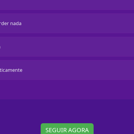
erder nada
a
aticamente
SEGUIR AGORA