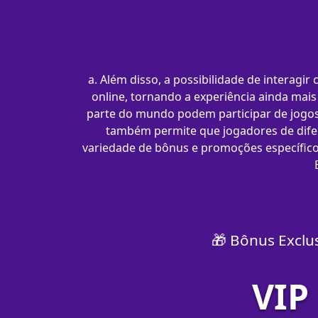
a. Além disso, a possibilidade de interagi
online, tornando a experiência ainda mais
parte do mundo podem participar de jogos
também permite que jogadores de difer
variedade de bônus e promoções específico
🎁 Bônus Exclu
VIP