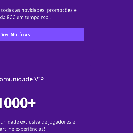
e todas as novidades, promoções e
 da 8CC em tempo real!
Ver Notícias
Comunidade VIP
1000+
unidade exclusiva de jogadores e
rtilhe experiências!