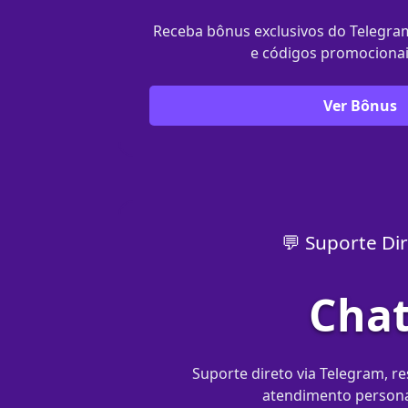
Receba bônus exclusivos do Telegra
e códigos promocionai
Ver Bônus
💬 Suporte Di
Cha
Suporte direto via Telegram, r
atendimento persona