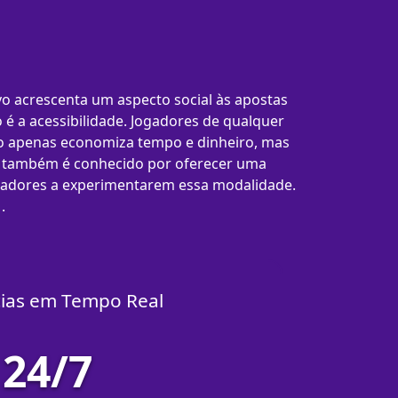
ivo acrescenta um aspecto social às apostas
 é a acessibilidade. Jogadores de qualquer
ão apenas economiza tempo e dinheiro, mas
também é conhecido por oferecer uma
ogadores a experimentarem essa modalidade.
.
cias em Tempo Real
24/7