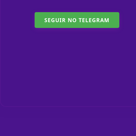
SEGUIR NO TELEGRAM