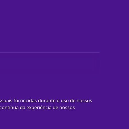
ssoais fornecidas durante o uso de nossos
 contínua da experiência de nossos