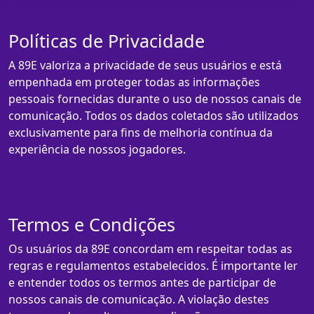
Políticas de Privacidade
A 89E valoriza a privacidade de seus usuários e está
empenhada em proteger todas as informações
pessoais fornecidas durante o uso de nossos canais de
comunicação. Todos os dados coletados são utilizados
exclusivamente para fins de melhoria contínua da
experiência de nossos jogadores.
Termos e Condições
Os usuários da 89E concordam em respeitar todas as
regras e regulamentos estabelecidos. É importante ler
e entender todos os termos antes de participar de
nossos canais de comunicação. A violação destes