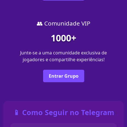
👥 Comunidade VIP
1000+
Junte-se a uma comunidade exclusiva de
jogadores e compartilhe experiências!
Entrar Grupo
📱 Como Seguir no Telegram