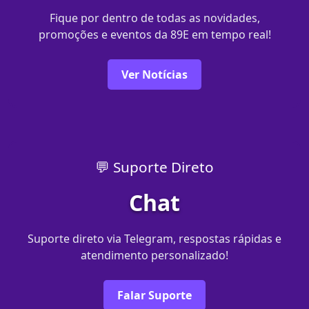
Fique por dentro de todas as novidades,
promoções e eventos da 89E em tempo real!
Ver Notícias
💬 Suporte Direto
Chat
Suporte direto via Telegram, respostas rápidas e
atendimento personalizado!
Falar Suporte