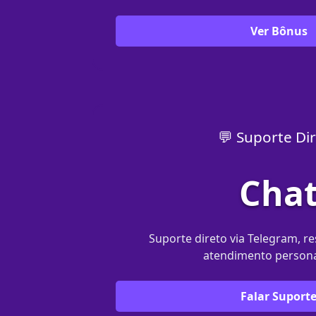
Ver Bônus
💬 Suporte Di
Cha
Suporte direto via Telegram, r
atendimento persona
Falar Suport