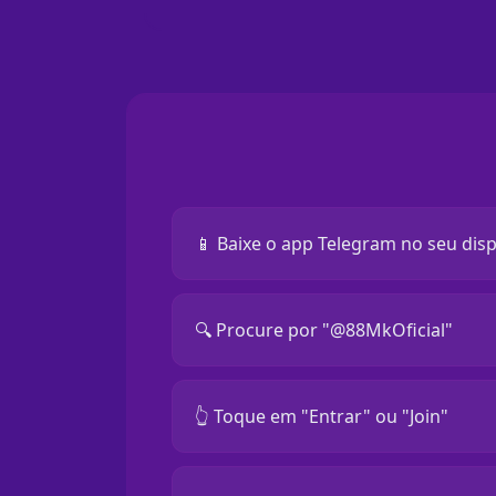
📱 Baixe o app Telegram no seu disp
🔍 Procure por "@88MkOficial"
👆 Toque em "Entrar" ou "Join"