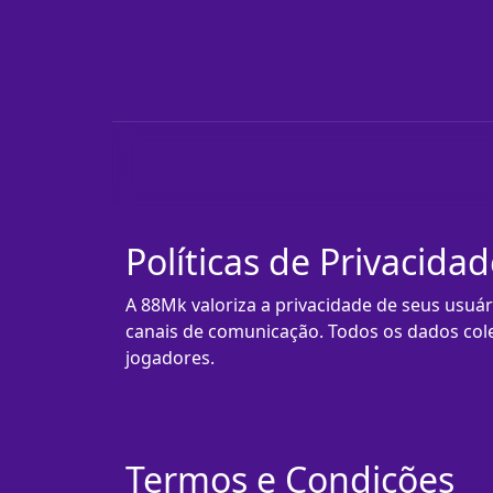
Políticas de Privacida
A 88Mk valoriza a privacidade de seus usu
canais de comunicação. Todos os dados cole
jogadores.
Termos e Condições