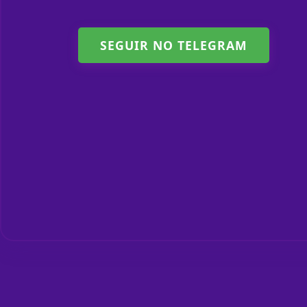
SEGUIR NO TELEGRAM