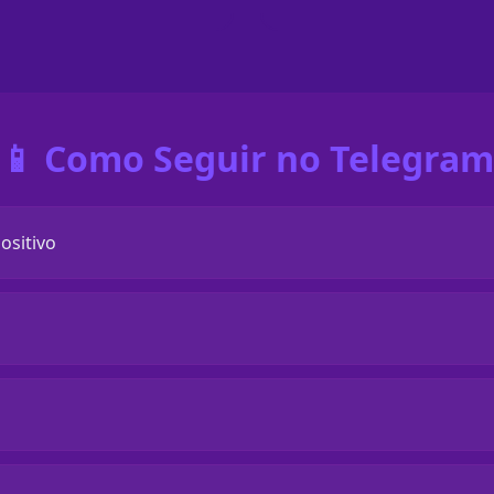
📱 Como Seguir no Telegram
ositivo