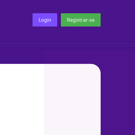
Login
Registrar-se