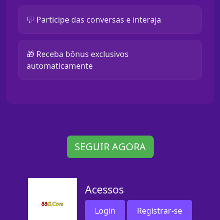
💬 Participe das conversas e interaja
🎁 Receba bônus exclusivos
automaticamente
SEGUIR AGORA
Acessos
Login
Registrar-se