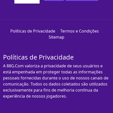
Políticas de Privacidade
Termos e Condições
Sitemap
Políticas de Privacidade
A 88G.Com valoriza a privacidade de seus usuários e
está empenhada em proteger todas as informações
pessoais fornecidas durante o uso de nossos canais de
comunicação. Todos os dados coletados são utilizados
exclusivamente para fins de melhoria contínua da
experiência de nossos jogadores.