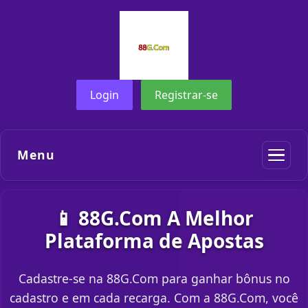
Login
Registrar-se
Menu
📱 88G.Com A Melhor
Plataforma de Apostas
Cadastre-se na 88G.Com para ganhar bônus no
cadastro e em cada recarga. Com a 88G.Com, você