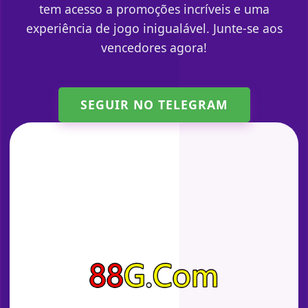
tem acesso a promoções incríveis e uma
experiência de jogo inigualável. Junte-se aos
vencedores agora!
SEGUIR NO TELEGRAM