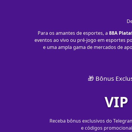
De
Para os amantes de esportes, a
88A Plat
eventos ao vivo ou pré-jogo em esportes po
e uma ampla gama de mercados de apo
🎁 Bônus Exclu
VIP
Receba bônus exclusivos do Telegra
e códigos promocionai