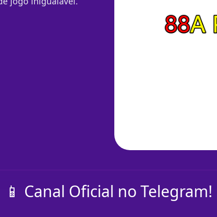
e jogo inigualável.
📱 Canal Oficial no Telegram!