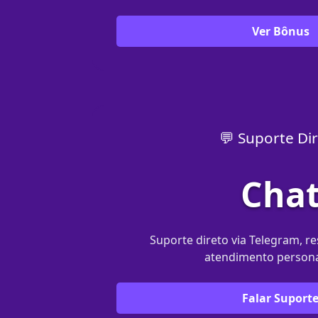
Ver Bônus
💬 Suporte Di
Cha
Suporte direto via Telegram, r
atendimento persona
Falar Suport