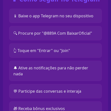
📱 Baixe o app Telegram no seu dispositivo
🔍 Procure por "@889A Com BaixarOficial"
👆 Toque em "Entrar" ou "Join"
🔔 Ative as notificações para não perder
nada
💬 Participe das conversas e interaja
🎁 Receba bônus exclusivos