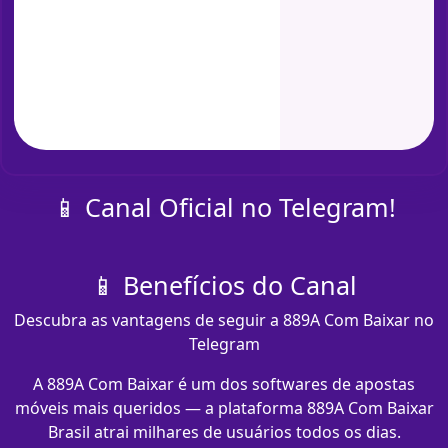
📱 Canal Oficial no Telegram!
📱 Benefícios do Canal
Descubra as vantagens de seguir a 889A Com Baixar no
Telegram
A 889A Com Baixar é um dos softwares de apostas
móveis mais queridos — a plataforma 889A Com Baixar
Brasil atrai milhares de usuários todos os dias.