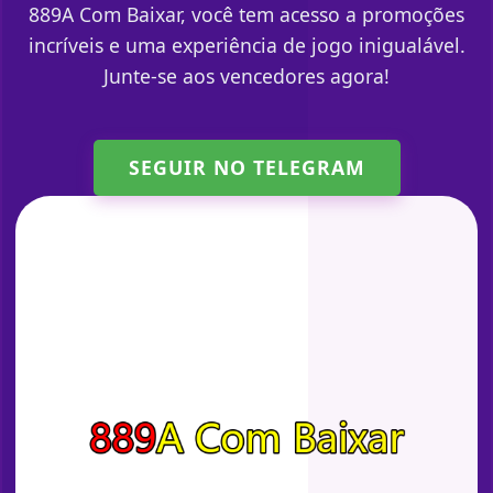
889A Com Baixar, você tem acesso a promoções
incríveis e uma experiência de jogo inigualável.
Junte-se aos vencedores agora!
SEGUIR NO TELEGRAM