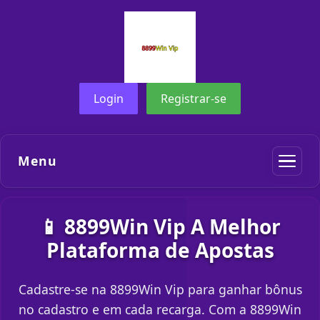
Login
Registrar-se
Menu
📱 8899Win Vip A Melhor
Plataforma de Apostas
Cadastre-se na 8899Win Vip para ganhar bônus
no cadastro e em cada recarga. Com a 8899Win