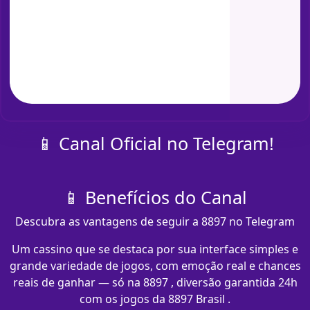
📱 Canal Oficial no Telegram!
📱 Benefícios do Canal
Descubra as vantagens de seguir a 8897 no Telegram
Um cassino que se destaca por sua interface simples e
grande variedade de jogos, com emoção real e chances
reais de ganhar — só na 8897 , diversão garantida 24h
com os jogos da 8897 Brasil .