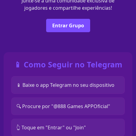
Junte-se a uma comunidade exclusiva de
jogadores e compartilhe experiências!
Entrar Grupo
📱 Como Seguir no Telegram
📱 Baixe o app Telegram no seu dispositivo
🔍 Procure por "@888 Games APPOficial"
👆 Toque em "Entrar" ou "Join"