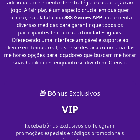
adiciona um elemento de estratégia e cooperação ao
jogo. A fair play é um aspecto crucial em qualquer
torneio, e a plataforma
888 Games APP
implementa
diversas medidas para garantir que todos os
participantes tenham oportunidades iguais.
Oferecendo uma interface amigável e suporte ao
cliente em tempo real, o site se destaca como uma das
melhores opções para jogadores que buscam melhorar
suas habilidades enquanto se divertem. O envo.
🎁 Bônus Exclusivos
VIP
Receba bônus exclusivos do Telegram,
promoções especiais e códigos promocionais