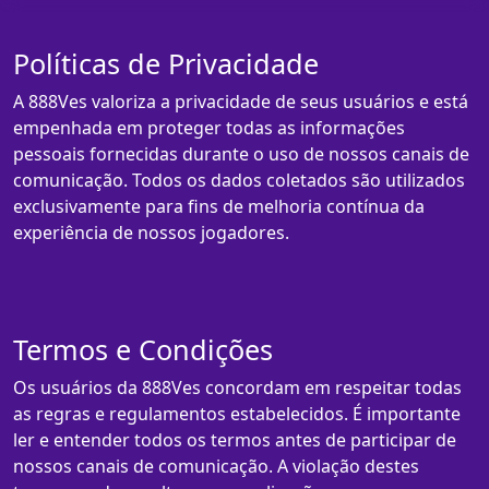
Políticas de Privacidade
A 888Ves valoriza a privacidade de seus usuários e está
empenhada em proteger todas as informações
pessoais fornecidas durante o uso de nossos canais de
comunicação. Todos os dados coletados são utilizados
exclusivamente para fins de melhoria contínua da
experiência de nossos jogadores.
Termos e Condições
Os usuários da 888Ves concordam em respeitar todas
as regras e regulamentos estabelecidos. É importante
ler e entender todos os termos antes de participar de
nossos canais de comunicação. A violação destes