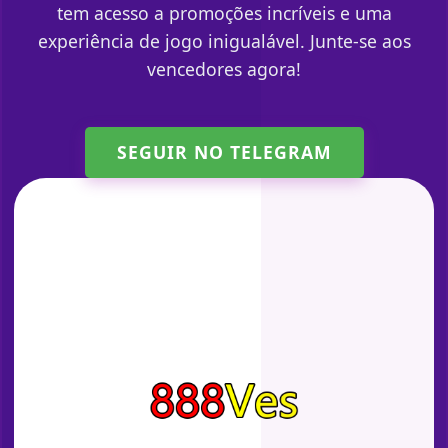
tem acesso a promoções incríveis e uma
experiência de jogo inigualável. Junte-se aos
vencedores agora!
SEGUIR NO TELEGRAM