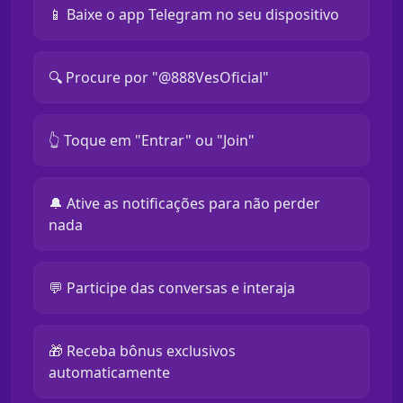
📱 Baixe o app Telegram no seu dispositivo
🔍 Procure por "@888VesOficial"
👆 Toque em "Entrar" ou "Join"
🔔 Ative as notificações para não perder
nada
💬 Participe das conversas e interaja
🎁 Receba bônus exclusivos
automaticamente