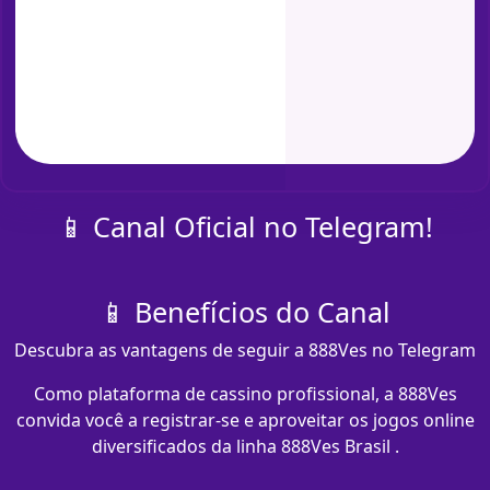
📱 Canal Oficial no Telegram!
📱 Benefícios do Canal
Descubra as vantagens de seguir a 888Ves no Telegram
Como plataforma de cassino profissional, a 888Ves
convida você a registrar-se e aproveitar os jogos online
diversificados da linha 888Ves Brasil .