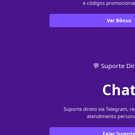
e códigos promocionai
Ver Bônus
💬 Suporte Di
Cha
Suporte direto via Telegram, r
atendimento persona
Falar Suport