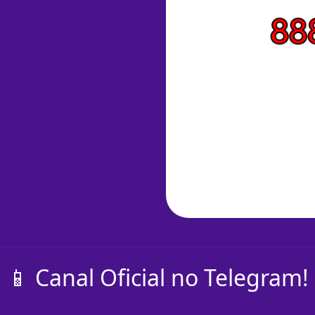
📱 Canal Oficial no Telegram!