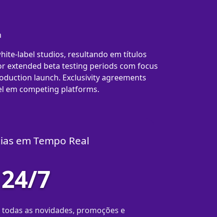
m
ite-label studios, resultando em títulos
r extended beta testing periods com focus
duction launch. Exclusivity agreements
vel em competing platforms.
cias em Tempo Real
24/7
e todas as novidades, promoções e