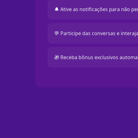
🔔 Ative as notificações para não p
💬 Participe das conversas e interaj
🎁 Receba bônus exclusivos autom