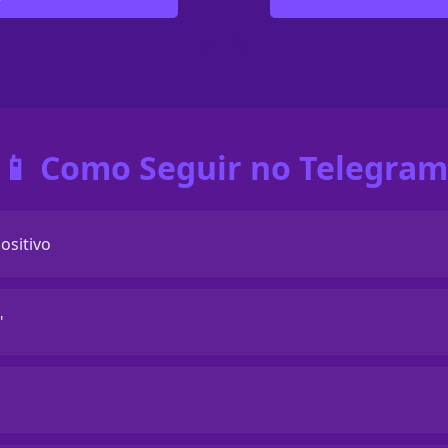
📱 Como Seguir no Telegram
ositivo
"