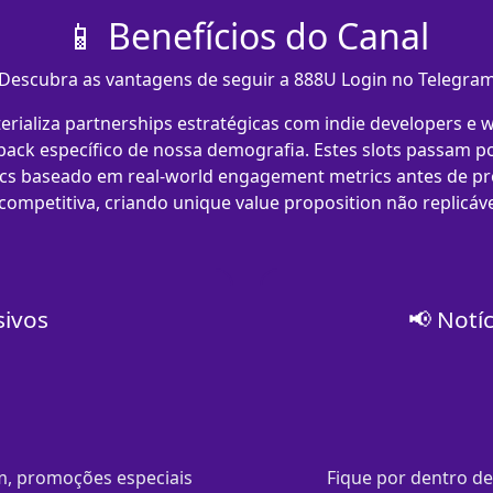
📱 Benefícios do Canal
Descubra as vantagens de seguir a 888U Login no Telegra
erializa partnerships estratégicas com indie developers e wh
ack específico de nossa demografia. Estes slots passam po
cs baseado em real-world engagement metrics antes de pro
competitiva, criando unique value proposition não replicá
sivos
📢 Notí
m, promoções especiais
Fique por dentro d