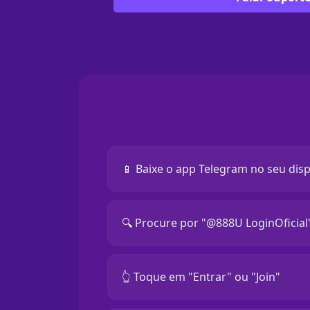
📱 Baixe o app Telegram no seu disp
🔍 Procure por "@888U LoginOficial
👆 Toque em "Entrar" ou "Join"