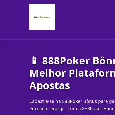
📱 888Poker Bôn
Melhor Platafor
Apostas
Cadastre-se na 888Poker Bônus para ga
em cada recarga. Com a 888Poker Bônus