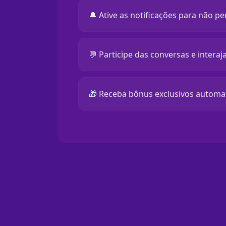
🔔 Ative as notificações para não p
💬 Participe das conversas e interaj
🎁 Receba bônus exclusivos autom