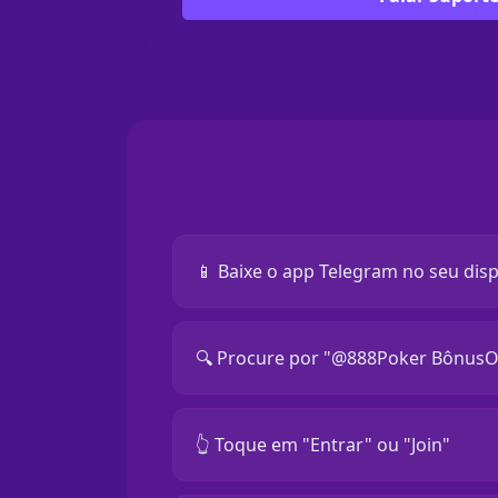
📱 Baixe o app Telegram no seu disp
🔍 Procure por "@888Poker BônusOf
👆 Toque em "Entrar" ou "Join"