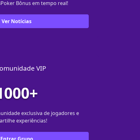
8Poker Bônus em tempo real!
Ver Notícias
Comunidade VIP
1000+
unidade exclusiva de jogadores e
rtilhe experiências!
Entrar Grupo