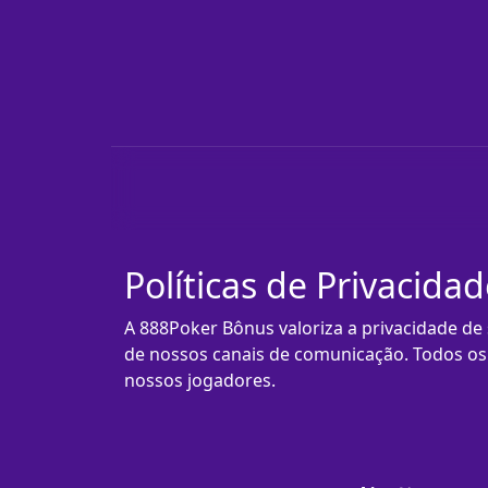
Políticas de Privacida
A 888Poker Bônus valoriza a privacidade d
de nossos canais de comunicação. Todos os 
nossos jogadores.