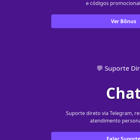
e códigos promocionai
Ver Bônus
💬 Suporte Di
Cha
Suporte direto via Telegram, r
atendimento persona
Falar Suport