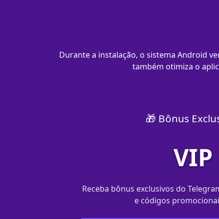
Durante a instalação, o sistema Android ver
também otimiza o aplic
🎁 Bônus Exclu
VIP
Receba bônus exclusivos do Telegra
e códigos promocionai