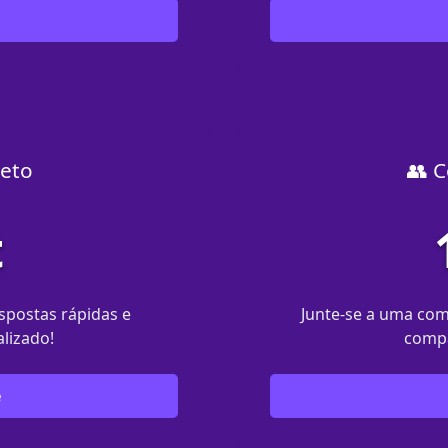
reto
👥 
t
espostas rápidas e
Junte-se a uma com
lizado!
compa
e