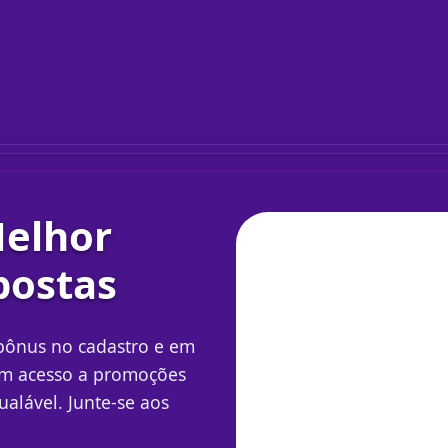
Melhor
postas
bônus no cadastro e em
em acesso a promoções
ualável. Junte-se aos