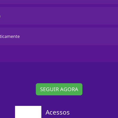
a
aticamente
SEGUIR AGORA
Acessos