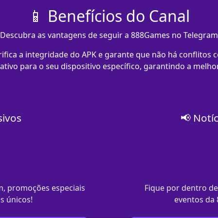
📱 Benefícios do Canal
Descubra as vantagens de seguir a 888Games no Telegram
ifica a integridade do APK e garante que não há conflitos 
ativo para o seu dispositivo específico, garantindo a melho
sivos
📢 Notí
m, promoções especiais
Fique por dentro d
s únicos!
eventos da