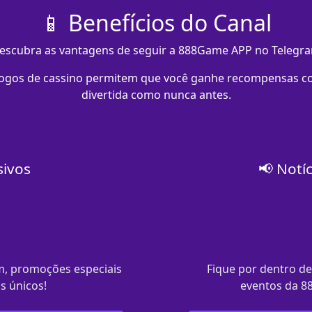
📱 Benefícios do Canal
escubra as vantagens de seguir a 888Game APP no Telegr
jogos de cassino permitem que você ganhe recompensas co
divertida como nunca antes.
sivos
📢 Notí
m, promoções especiais
Fique por dentro d
s únicos!
eventos da 8