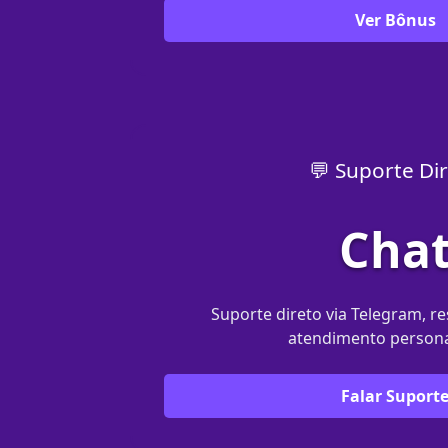
Ver Bônus
💬 Suporte Di
Cha
Suporte direto via Telegram, r
atendimento persona
Falar Suport