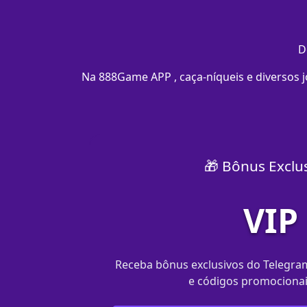
D
Na 888Game APP , caça-níqueis e diversos 
🎁 Bônus Exclu
VIP
Receba bônus exclusivos do Telegra
e códigos promocionai