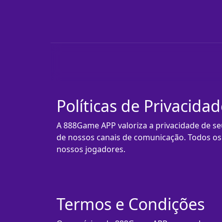
Políticas de Privacida
A 888Game APP valoriza a privacidade de s
de nossos canais de comunicação. Todos os 
nossos jogadores.
Termos e Condições