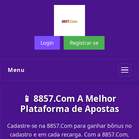
Login
Registrar-se
Menu
📱 8857.Com A Melhor
Plataforma de Apostas
Cadastre-se na 8857.Com para ganhar bônus no
cadastro e em cada recarga. Com a 8857.Com,