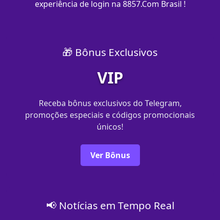
experiência de login na 8857.Com Brasil !
🎁 Bônus Exclusivos
VIP
Receba bônus exclusivos do Telegram,
promoções especiais e códigos promocionais
únicos!
Ver Bônus
📢 Notícias em Tempo Real