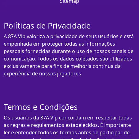
Sitemap
Políticas de Privacidade
A 87A Vip valoriza a privacidade de seus usuários e está
empenhada em proteger todas as informações
pessoais fornecidas durante o uso de nossos canais de
comunicação. Todos os dados coletados são utilizados
exclusivamente para fins de melhoria contínua da
experiência de nossos jogadores.
Termos e Condições
Os usuários da 87A Vip concordam em respeitar todas
as regras e regulamentos estabelecidos. É importante
ler e entender todos os termos antes de participar de