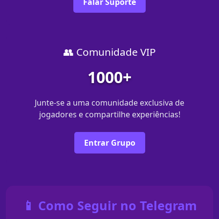
Falar Suporte
👥 Comunidade VIP
1000+
Junte-se a uma comunidade exclusiva de
jogadores e compartilhe experiências!
Entrar Grupo
📱 Como Seguir no Telegram