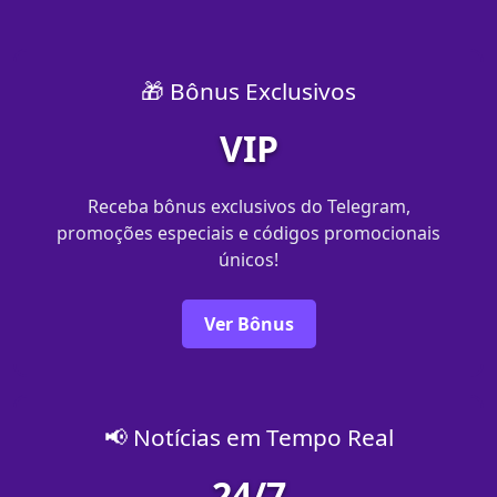
🎁 Bônus Exclusivos
VIP
Receba bônus exclusivos do Telegram,
promoções especiais e códigos promocionais
únicos!
Ver Bônus
📢 Notícias em Tempo Real
24/7