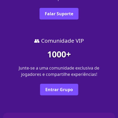
Falar Suporte
👥 Comunidade VIP
1000+
Junte-se a uma comunidade exclusiva de
jogadores e compartilhe experiências!
Entrar Grupo