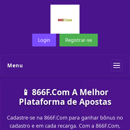
Login
Registrar-se
Menu
📱 866F.Com A Melhor
Plataforma de Apostas
Cadastre-se na 866F.Com para ganhar bônus no
cadastro e em cada recarga. Com a 866F.Com,