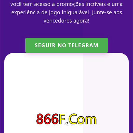
você tem acesso a promoções incríveis e uma
experiência de jogo inigualável. Junte-se aos
vencedores agora!
SEGUIR NO TELEGRAM