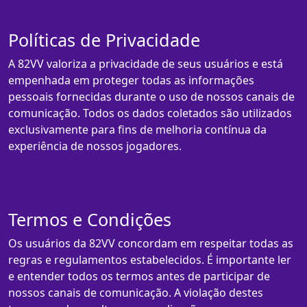
Políticas de Privacidade
A 82VV valoriza a privacidade de seus usuários e está
empenhada em proteger todas as informações
pessoais fornecidas durante o uso de nossos canais de
comunicação. Todos os dados coletados são utilizados
exclusivamente para fins de melhoria contínua da
experiência de nossos jogadores.
Termos e Condições
Os usuários da 82VV concordam em respeitar todas as
regras e regulamentos estabelecidos. É importante ler
e entender todos os termos antes de participar de
nossos canais de comunicação. A violação destes