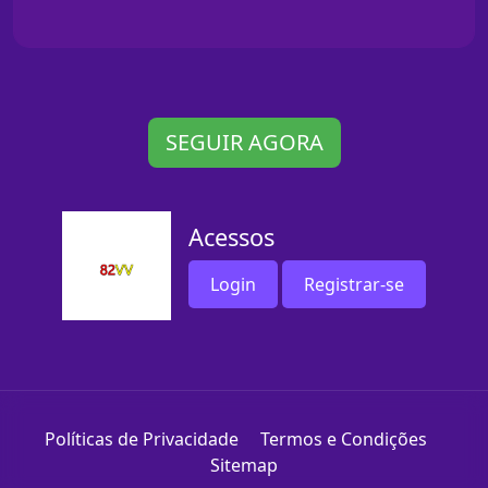
SEGUIR AGORA
Acessos
Login
Registrar-se
Políticas de Privacidade
Termos e Condições
Sitemap