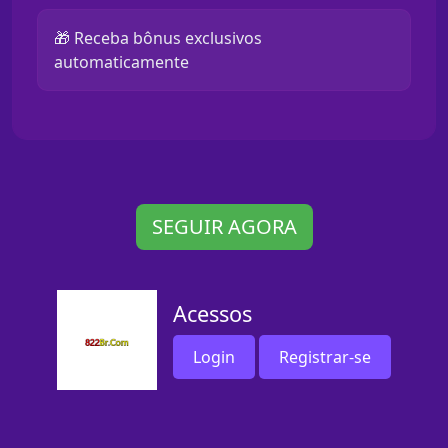
🎁 Receba bônus exclusivos
automaticamente
SEGUIR AGORA
Acessos
Login
Registrar-se