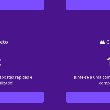
reto
👥 
t
espostas rápidas e
Junte-se a uma com
lizado!
compa
e