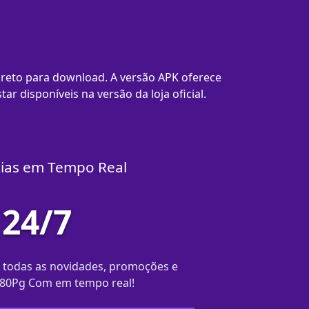
direto para download. A versão APK oferece
 disponíveis na versão da loja oficial.
cias em Tempo Real
24/7
e todas as novidades, promoções e
 80Pg Com em tempo real!