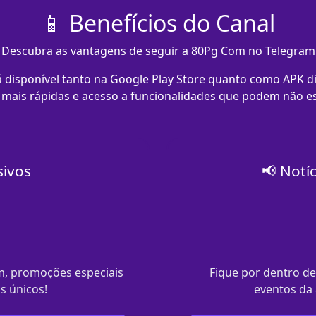
📱 Benefícios do Canal
Descubra as vantagens de seguir a 80Pg Com no Telegram
stá disponível tanto na Google Play Store quanto como APK 
ais rápidas e acesso a funcionalidades que podem não estar
sivos
📢 Notí
m, promoções especiais
Fique por dentro d
s únicos!
eventos da