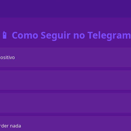
📱 Como Seguir no Telegram
ositivo
erder nada