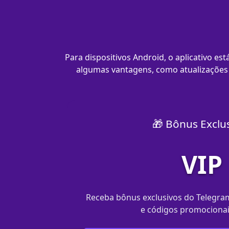
Para dispositivos Android, o aplicativo e
algumas vantagens, como atualizações m
🎁 Bônus Exclu
VIP
Receba bônus exclusivos do Telegra
e códigos promocionai