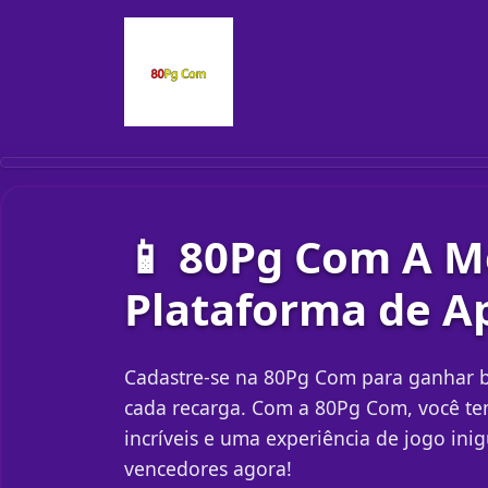
📱 80Pg Com A M
Plataforma de A
Cadastre-se na 80Pg Com para ganhar 
cada recarga. Com a 80Pg Com, você t
incríveis e uma experiência de jogo inig
vencedores agora!