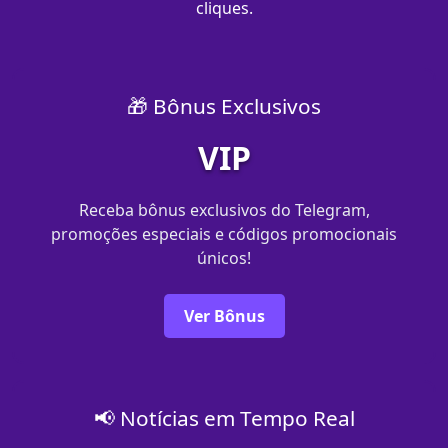
cliques.
🎁 Bônus Exclusivos
VIP
Receba bônus exclusivos do Telegram,
promoções especiais e códigos promocionais
únicos!
Ver Bônus
📢 Notícias em Tempo Real