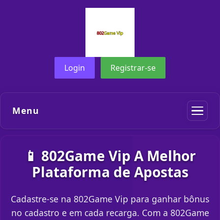
Login
Registrar-se
Menu
📱 802Game Vip A Melhor
Plataforma de Apostas
Cadastre-se na 802Game Vip para ganhar bônus
no cadastro e em cada recarga. Com a 802Game