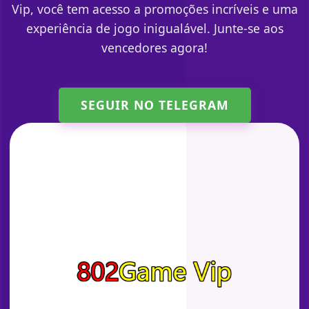
Vip, você tem acesso a promoções incríveis e uma
experiência de jogo inigualável. Junte-se aos
vencedores agora!
SEGUIR NO TELEGRAM