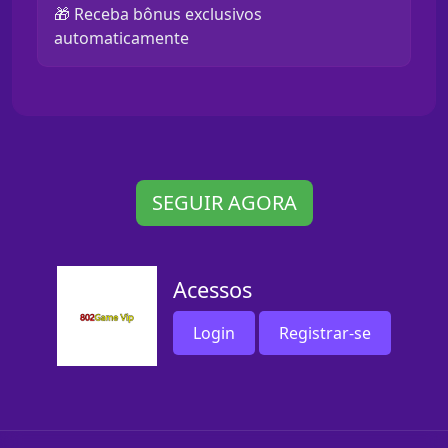
🎁 Receba bônus exclusivos
automaticamente
SEGUIR AGORA
Acessos
Login
Registrar-se