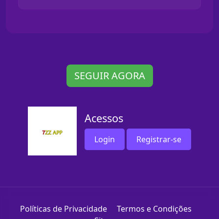
SEGUIR AGORA
Acessos
Login
Registrar-se
Políticas de Privacidade
Termos e Condições