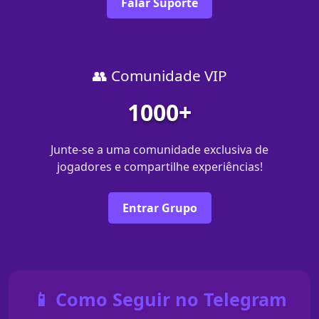
Falar Suporte
👥 Comunidade VIP
1000+
Junte-se a uma comunidade exclusiva de
jogadores e compartilhe experiências!
Entrar Grupo
📱 Como Seguir no Telegram