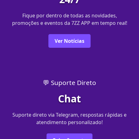
Fique por dentro de todas as novidades,
promoções e eventos da 7ZZ APP em tempo real!
Ver Notícias
💬 Suporte Direto
Chat
Suporte direto via Telegram, respostas rápidas e
atendimento personalizado!