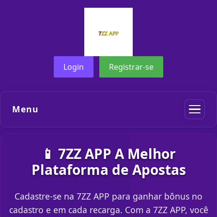
Login
Registrar-se
Menu
📱 7ZZ APP A Melhor
Plataforma de Apostas
Cadastre-se na 7ZZ APP para ganhar bônus no
cadastro e em cada recarga. Com a 7ZZ APP, você