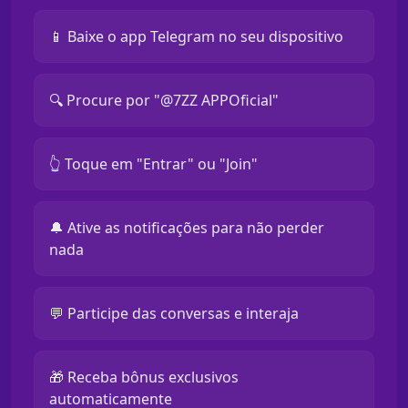
📱 Baixe o app Telegram no seu dispositivo
🔍 Procure por "@7ZZ APPOficial"
👆 Toque em "Entrar" ou "Join"
🔔 Ative as notificações para não perder
nada
💬 Participe das conversas e interaja
🎁 Receba bônus exclusivos
automaticamente