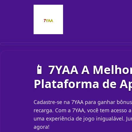
📱 7YAA A Melho
Plataforma de A
Cadastre-se na 7YAA para ganhar bônus
recarga. Com a 7YAA, você tem acesso a
uma experiência de jogo inigualável. J
agora!