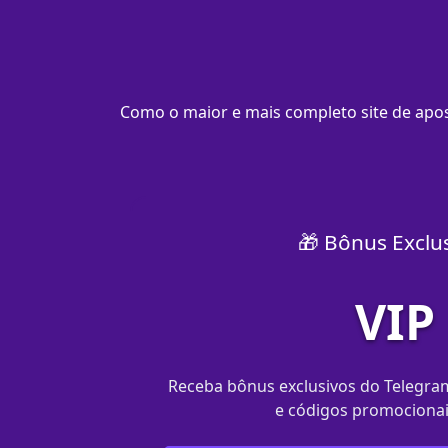
Como o maior e mais completo site de apost
🎁 Bônus Exclu
VIP
Receba bônus exclusivos do Telegra
e códigos promocionai