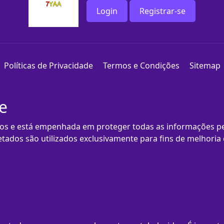
Login
Registrar-se
Políticas de Privacidade
Termos e Condições
Sitemap
de
rios e está empenhada em proteger todas as informações p
tados são utilizados exclusivamente para fins de melhoria