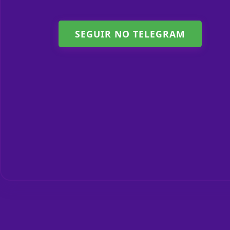
SEGUIR NO TELEGRAM