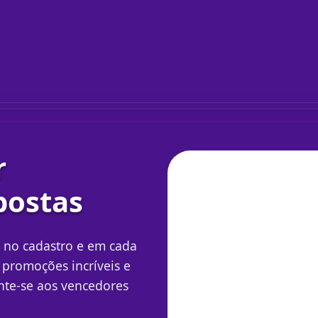
r
postas
 no cadastro e em cada
 promoções incríveis e
unte-se aos vencedores