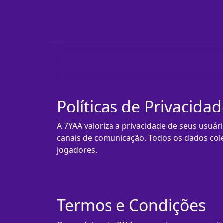
Políticas de Privacida
A 7YAA valoriza a privacidade de seus usuá
canais de comunicação. Todos os dados cole
jogadores.
Termos e Condições