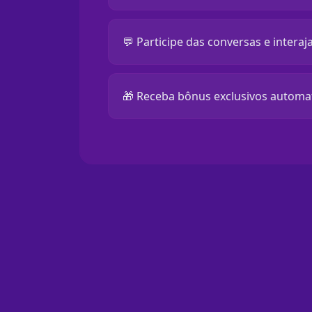
💬 Participe das conversas e interaj
🎁 Receba bônus exclusivos autom