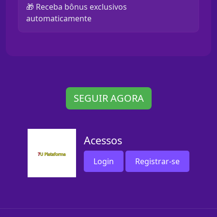
🎁 Receba bônus exclusivos
automaticamente
SEGUIR AGORA
Acessos
Login
Registrar-se