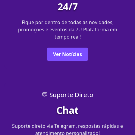
24/7
Fique por dentro de todas as novidades,
promoções e eventos da 7U Plataforma em
tempo real!
Ver Notícias
💬 Suporte Direto
Chat
Suporte direto via Telegram, respostas rápidas e
atendimento personalizado!