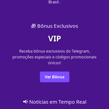
Brasil .
🎁 Bônus Exclusivos
VIP
Receba bônus exclusivos do Telegram,
promoções especiais e códigos promocionais
únicos!
Ver Bônus
📢 Notícias em Tempo Real