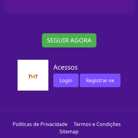
SEGUIR AGORA
Acessos
Login
Registrar-se
Políticas de Privacidade
Termos e Condições
Sitemap