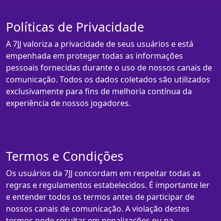
Políticas de Privacidade
A 7JJ valoriza a privacidade de seus usuários e está
empenhada em proteger todas as informações
pessoais fornecidas durante o uso de nossos canais de
comunicação. Todos os dados coletados são utilizados
exclusivamente para fins de melhoria contínua da
experiência de nossos jogadores.
Termos e Condições
Os usuários da 7JJ concordam em respeitar todas as
regras e regulamentos estabelecidos. É importante ler
e entender todos os termos antes de participar de
nossos canais de comunicação. A violação destes
termos pode resultar em penalizações ou na