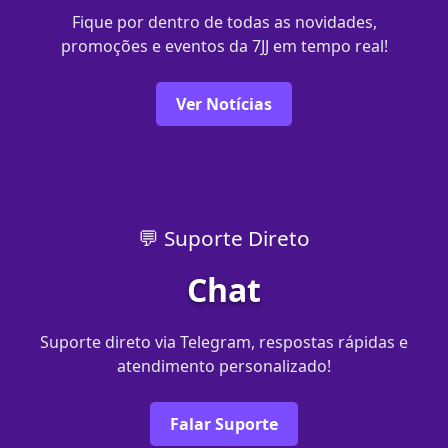
Fique por dentro de todas as novidades,
promoções e eventos da 7JJ em tempo real!
Ver Notícias
💬 Suporte Direto
Chat
Suporte direto via Telegram, respostas rápidas e
atendimento personalizado!
Falar Suporte