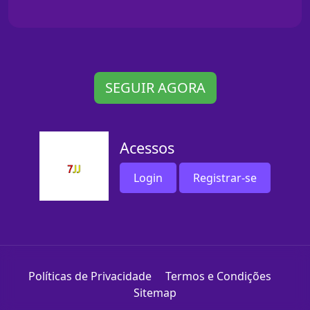
SEGUIR AGORA
Acessos
Login
Registrar-se
Políticas de Privacidade
Termos e Condições
Sitemap