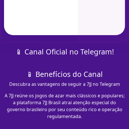
📱 Canal Oficial no Telegram!
📱 Benefícios do Canal
Descubra as vantagens de seguir a 7JJ no Telegram
A 7JJ reúne os jogos de azar mais clássicos e populares;
a plataforma 7JJ Brasil atrai atenção especial do
governo brasileiro por seu conteúdo rico e operação
regulamentada.