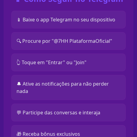
📱 Baixe o app Telegram no seu dispositivo
🔍 Procure por "@7HH PlataformaOficial"
👆 Toque em "Entrar" ou "Join"
🔔 Ative as notificações para não perder
nada
💬 Participe das conversas e interaja
🎁 Receba bônus exclusivos