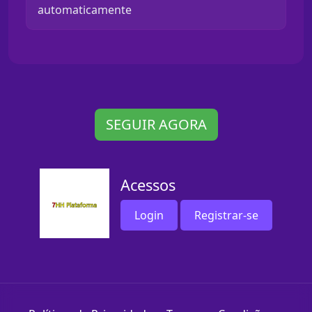
automaticamente
SEGUIR AGORA
Acessos
Login
Registrar-se