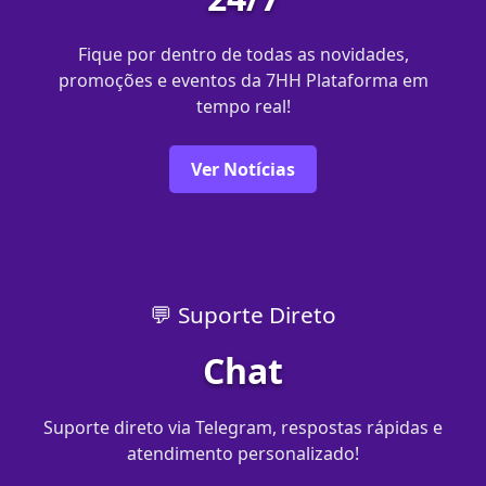
Fique por dentro de todas as novidades,
promoções e eventos da 7HH Plataforma em
tempo real!
Ver Notícias
💬 Suporte Direto
Chat
Suporte direto via Telegram, respostas rápidas e
atendimento personalizado!