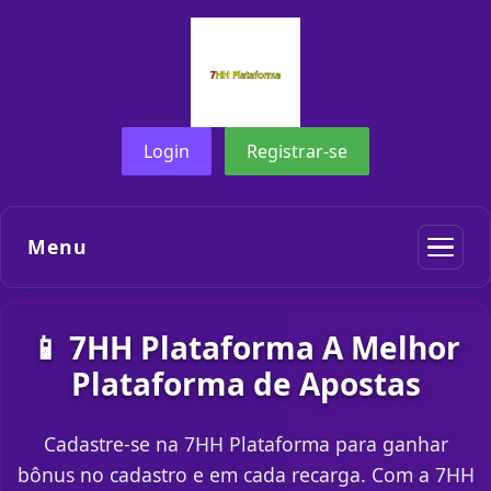
Login
Registrar-se
Menu
📱 7HH Plataforma A Melhor
Plataforma de Apostas
Cadastre-se na 7HH Plataforma para ganhar
bônus no cadastro e em cada recarga. Com a 7HH