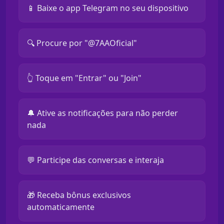
📱 Baixe o app Telegram no seu dispositivo
🔍 Procure por "@7AAOficial"
👆 Toque em "Entrar" ou "Join"
🔔 Ative as notificações para não perder
nada
💬 Participe das conversas e interaja
🎁 Receba bônus exclusivos
automaticamente