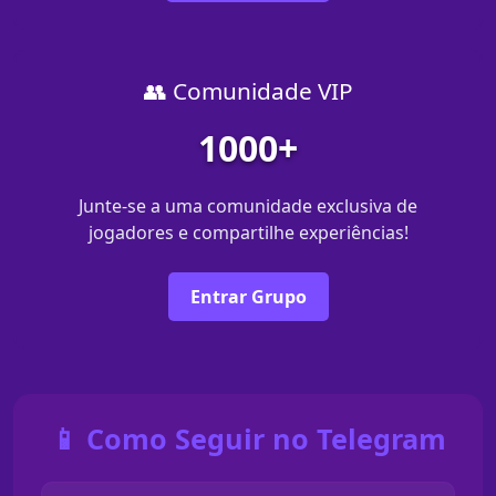
👥 Comunidade VIP
1000+
Junte-se a uma comunidade exclusiva de
jogadores e compartilhe experiências!
Entrar Grupo
📱 Como Seguir no Telegram