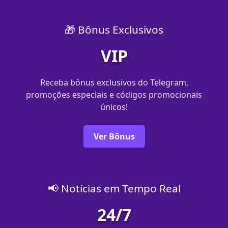
🎁 Bônus Exclusivos
VIP
Receba bônus exclusivos do Telegram,
promoções especiais e códigos promocionais
únicos!
Ver Bônus
📢 Notícias em Tempo Real
24/7