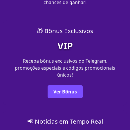
chances de ganhar!
🎁 Bônus Exclusivos
VIP
Receba bônus exclusivos do Telegram,
promoções especiais e códigos promocionais
únicos!
Ver Bônus
📢 Notícias em Tempo Real