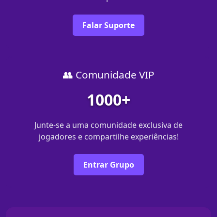
Falar Suporte
👥 Comunidade VIP
1000+
Junte-se a uma comunidade exclusiva de
jogadores e compartilhe experiências!
Entrar Grupo