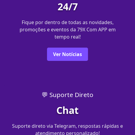
24/7
Fique por dentro de todas as novidades,
promoções e eventos da 79X Com APP em
tempo real!
Ver Notícias
💬 Suporte Direto
Chat
Suporte direto via Telegram, respostas rápidas e
atendimento personalizado!