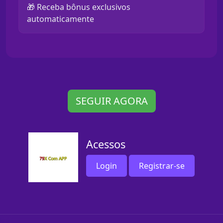
🎁 Receba bônus exclusivos
automaticamente
SEGUIR AGORA
Acessos
Login
Registrar-se