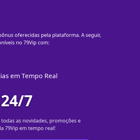
ônus oferecidas pela plataforma. A seguir,
níveis no 79Vip com​:
cias em Tempo Real
24/7
e todas as novidades, promoções e
da 79Vip em tempo real!