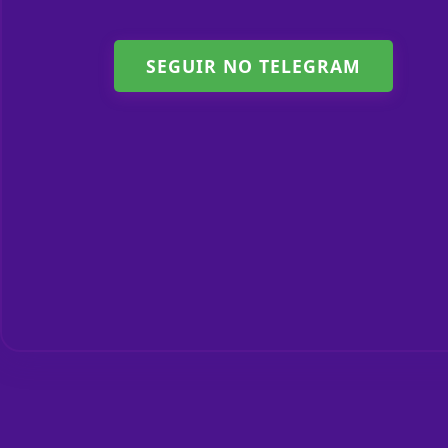
SEGUIR NO TELEGRAM