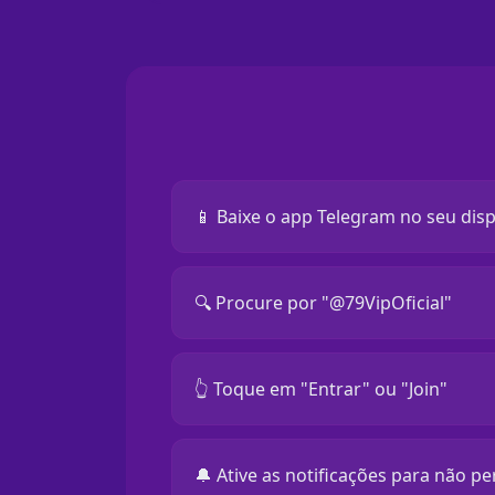
📱 Baixe o app Telegram no seu disp
🔍 Procure por "@79VipOficial"
👆 Toque em "Entrar" ou "Join"
🔔 Ative as notificações para não p