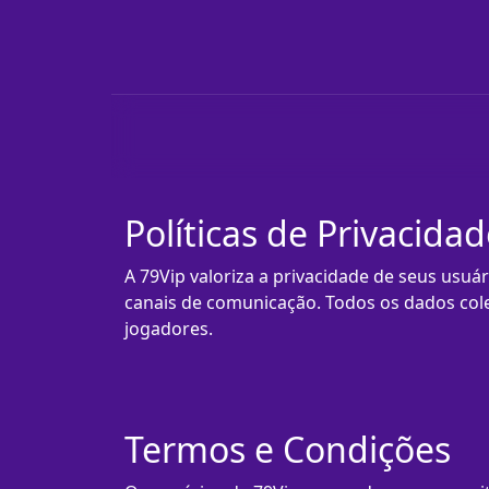
Políticas de Privacida
A 79Vip valoriza a privacidade de seus usu
canais de comunicação. Todos os dados cole
jogadores.
Termos e Condições