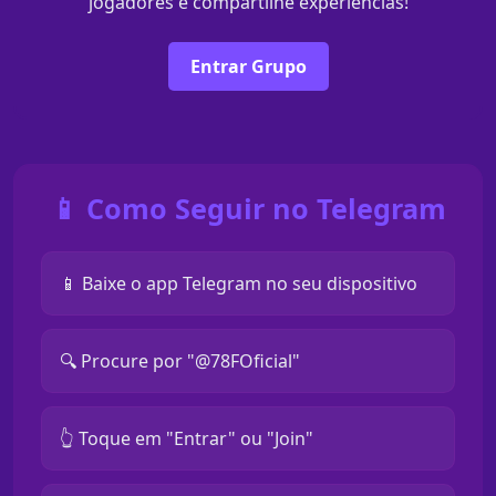
jogadores e compartilhe experiências!
Entrar Grupo
📱 Como Seguir no Telegram
📱 Baixe o app Telegram no seu dispositivo
🔍 Procure por "@78FOficial"
👆 Toque em "Entrar" ou "Join"