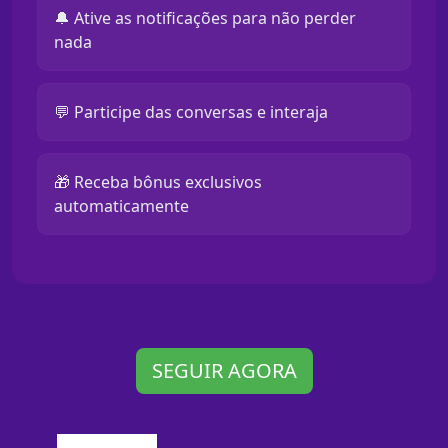
🔔 Ative as notificações para não perder
nada
💬 Participe das conversas e interaja
🎁 Receba bônus exclusivos
automaticamente
SEGUIR AGORA