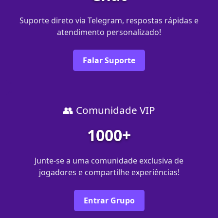
Suporte direto via Telegram, respostas rápidas e
atendimento personalizado!
Falar Suporte
👥 Comunidade VIP
1000+
Junte-se a uma comunidade exclusiva de
jogadores e compartilhe experiências!
Entrar Grupo