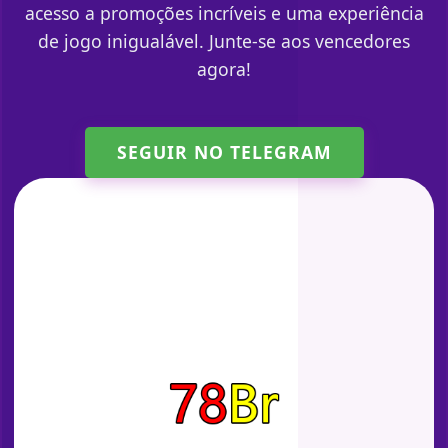
acesso a promoções incríveis e uma experiência
de jogo inigualável. Junte-se aos vencedores
agora!
SEGUIR NO TELEGRAM