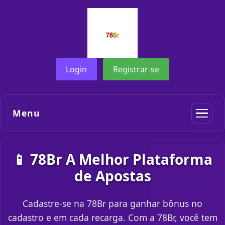
Login
Registrar-se
Menu
📱 78Br A Melhor Plataforma
de Apostas
Cadastre-se na 78Br para ganhar bônus no
cadastro e em cada recarga. Com a 78Br, você tem