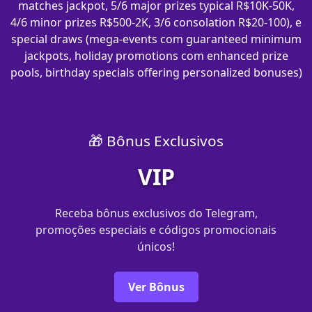
matches jackpot, 5/6 major prizes typical R$10K-50K,
4/6 minor prizes R$500-2K, 3/6 consolation R$20-100), e
special draws (mega-events com guaranteed minimum
jackpots, holiday promotions com enhanced prize
pools, birthday specials offering personalized bonuses)
🎁 Bônus Exclusivos
VIP
Receba bônus exclusivos do Telegram,
promoções especiais e códigos promocionais
únicos!
Ver Bônus