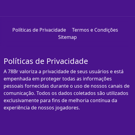
Políticas de Privacidade
Termos e Condições
Sitemap
Políticas de Privacidade
A 78Br valoriza a privacidade de seus usuários e está
empenhada em proteger todas as informações
pessoais fornecidas durante o uso de nossos canais de
comunicação. Todos os dados coletados são utilizados
exclusivamente para fins de melhoria contínua da
experiência de nossos jogadores.