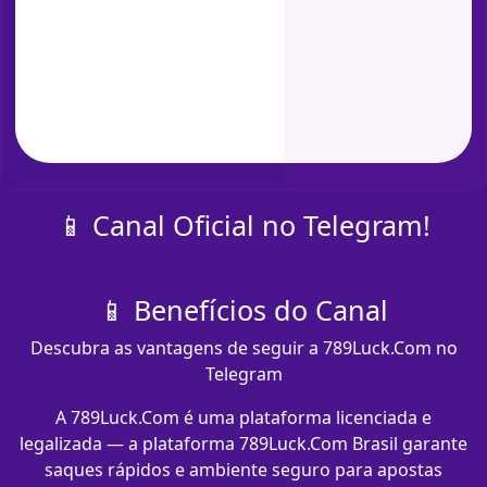
📱 Canal Oficial no Telegram!
📱 Benefícios do Canal
Descubra as vantagens de seguir a 789Luck.Com no
Telegram
A 789Luck.Com é uma plataforma licenciada e
legalizada — a plataforma 789Luck.Com Brasil garante
saques rápidos e ambiente seguro para apostas