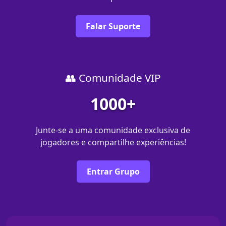
Falar Suporte
👥 Comunidade VIP
1000+
Junte-se a uma comunidade exclusiva de
jogadores e compartilhe experiências!
Entrar Grupo