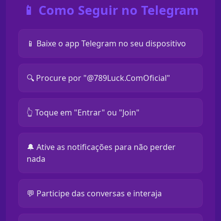
📱 Como Seguir no Telegram
📱 Baixe o app Telegram no seu dispositivo
🔍 Procure por "@789Luck.ComOficial"
👆 Toque em "Entrar" ou "Join"
🔔 Ative as notificações para não perder
nada
💬 Participe das conversas e interaja