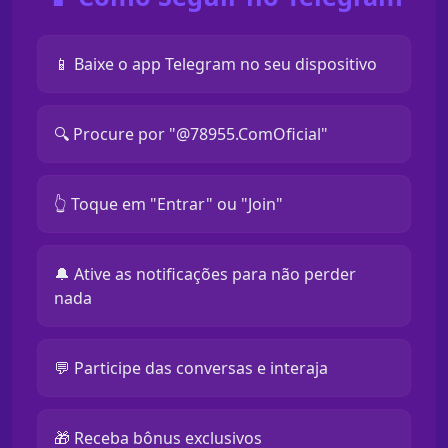
📱 Baixe o app Telegram no seu dispositivo
🔍 Procure por "@78955.ComOficial"
👆 Toque em "Entrar" ou "Join"
🔔 Ative as notificações para não perder
nada
💬 Participe das conversas e interaja
🎁 Receba bônus exclusivos