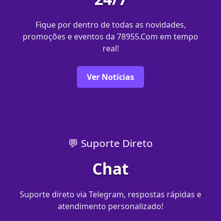
Fique por dentro de todas as novidades,
promoções e eventos da 78955.Com em tempo
real!
Ver Notícias
💬 Suporte Direto
Chat
Suporte direto via Telegram, respostas rápidas e
atendimento personalizado!