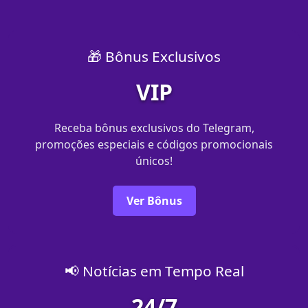
🎁 Bônus Exclusivos
VIP
Receba bônus exclusivos do Telegram,
promoções especiais e códigos promocionais
únicos!
Ver Bônus
📢 Notícias em Tempo Real
24/7